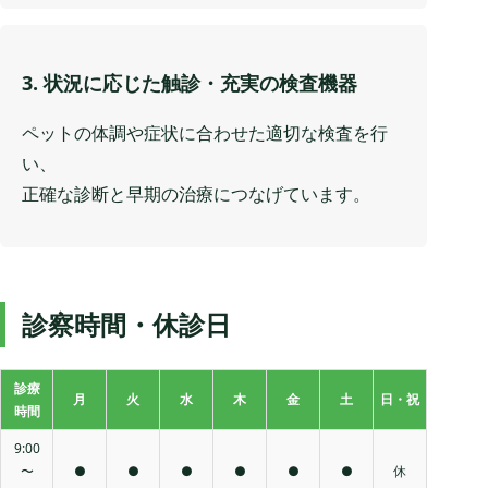
3. 状況に応じた触診・充実の検査機器
ペットの体調や症状に合わせた適切な検査を行
い、
正確な診断と早期の治療につなげています。
診察時間・休診日
診療
月
火
水
木
金
土
日・祝
時間
9:00
〜
●
●
●
●
●
●
休